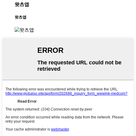
왓츠앱
왓츠앱