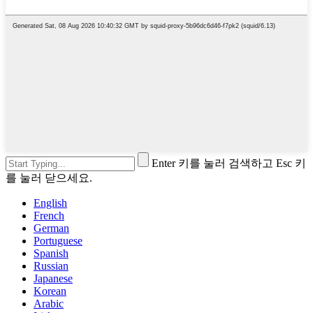
Enter 키를 눌러 검색하고 Esc 키
를 눌러 닫으세요.
English
French
German
Portuguese
Spanish
Russian
Japanese
Korean
Arabic